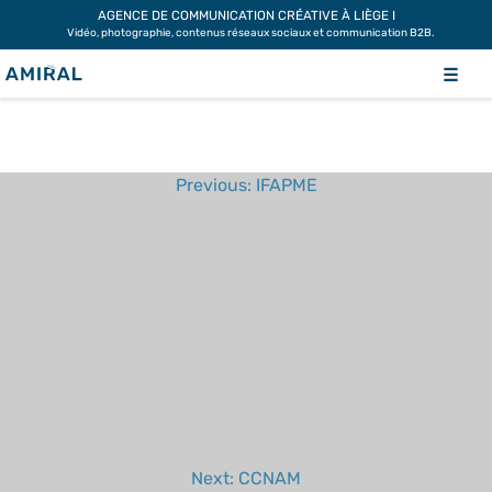
Skip
AGENCE DE COMMUNICATION CRÉATIVE À LIÈGE I
Vidéo, photographie, contenus réseaux sociaux et communication B2B.
to
CINEMA NEXT
content
☰
Previous:
IFAPME
NAVIGATION
DE
L’ARTICLE
Next:
CCNAM