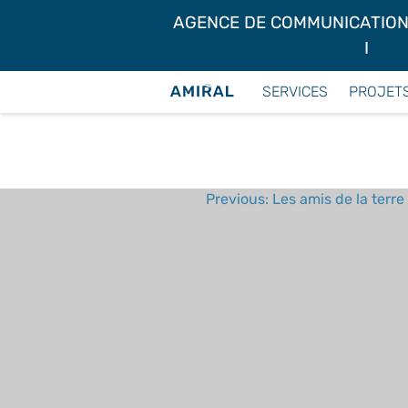
Skip
AGENCE DE COMMUNICATION 
to
I
content
MYOCENE
SERVICES
PROJET
Previous:
Les amis de la terre
NAVIGATION
DE
L’ARTICLE